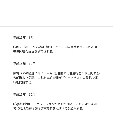
平成14年 12月
平成17年度末までの町村合併計画が現実化する中で、将来的な
交通体系再編に向け、「ＨＯＰＥ ＬＩＮＥＲ」を共同運行す
る3社に、壬生交通(株)を加え、協同組合設立準備会を創立す
る。
平成15年 6月
名称を「ホープバス協同組合」とし、中国運輸局長に中小企業
等協同組合設立を認可される。
平成15年 10月
広電バスの撤退に伴い、大朝−壬生間の代替運行を千代田町及び
大朝町より受託、これを大朝交通が「ホープバス」の愛称で運
行を開始する。
平成15年 10月
(有)総合企画コーポレーションが組合へ加入、これにより４町
で代替バス運行を行う事業者５社すべてが加入する。