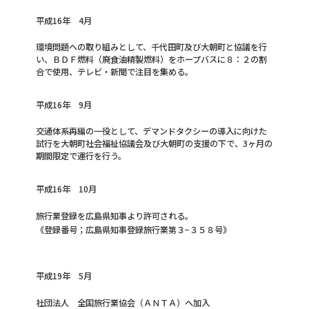
平成16年 4月
環境問題への取り組みとして、千代田町及び大朝町と協議を行
い、ＢＤＦ燃料（廃食油精製燃料）をホープバスに８：２の割
合で使用、テレビ・新聞で注目を集める。
平成16年 9月
交通体系再編の一役として、デマンドタクシーの導入に向けた
試行を大朝町社会福祉協議会及び大朝町の支援の下で、3ヶ月の
期間限定で運行を行う。
平成16年 10月
旅行業登録を広島県知事より許可される。
《登録番号；広島県知事登録旅行業第３−３５８号》
平成19年 5月
社団法人 全国旅行業協会（ＡＮＴＡ）へ加入